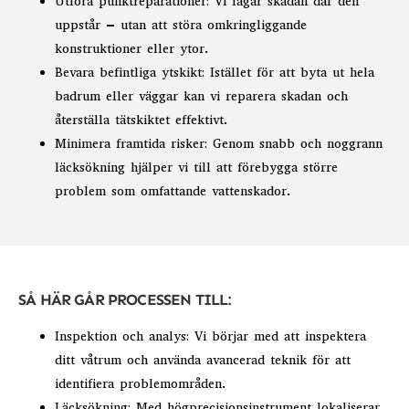
Utföra punktreparationer: Vi lagar skadan där den
uppstår – utan att störa omkringliggande
konstruktioner eller ytor.
Bevara befintliga ytskikt: Istället för att byta ut hela
badrum eller väggar kan vi reparera skadan och
återställa tätskiktet effektivt.
Minimera framtida risker: Genom snabb och noggrann
läcksökning hjälper vi till att förebygga större
problem som omfattande vattenskador.
SÅ HÄR GÅR PROCESSEN TILL:
Inspektion och analys: Vi börjar med att inspektera
ditt våtrum och använda avancerad teknik för att
identifiera problemområden.
Läcksökning: Med högprecisionsinstrument lokaliserar