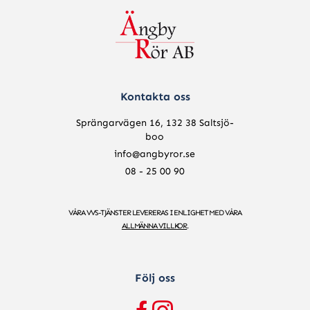
Kontakta oss
Sprängarvägen 16, 132 38 Saltsjö-
boo
info@angbyror.se
08 - 25 00 90
VÅRA VVS-TJÄNSTER LEVERERAS I ENLIGHET MED VÅRA
ALLMÄNNA VILLKOR
.
Följ oss