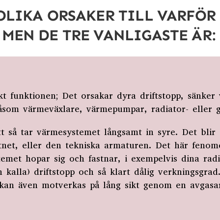
OLIKA ORSAKER TILL VARFÖR
MEN DE TRE VANLIGASTE ÄR:
kt funktionen; Det orsakar dyra driftstopp, sänke
såsom värmeväxlare, värmepumpar, radiator- eller 
ätt så tar värmesystemet långsamt in syre. Det blir
tnet, eller den tekniska armaturen. Det här fenomen
temet hopar sig och fastnar, i exempelvis dina radia
kalla) driftstopp och så klart dålig verkningsgrad.
et kan även motverkas på lång sikt genom en avgas