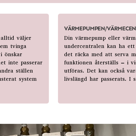
VÄRMEPUMPEN/VÄRMECEN
lltid väljer
Din värmepump eller värme
tem tvinga
undercentralen kan ha ett 
vi önskar
det räcka med att serva ma
net inte passerar
funktionen återställs – i v
andra ställen
utföras. Det kan också var
justerat system
livslängd har
passerats. I 