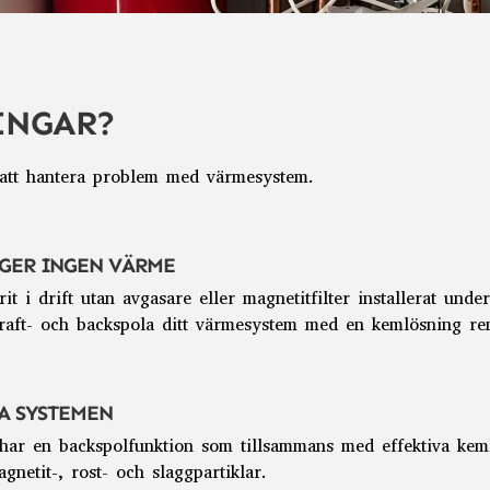
INGAR?
r att hantera problem med värmesystem.
 GER INGEN VÄRME
it i drift utan avgasare eller magnetitfilter
installerat unde
 kraft- och backspola ditt värmesystem med en kemlösning ren
TA SYSTEMEN
 har en backspolfunktion som tillsammans med
effektiva ke
gnetit-, rost- och slaggpartiklar.