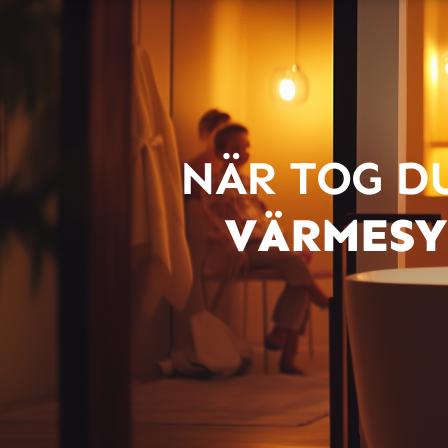
NÄR TOG D
VÄRMESY